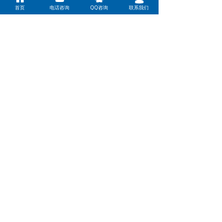
首页
电话咨询
QQ咨询
联系我们
前一个：
RSJ-200/S-540V1
ꄴ
后一个：
DN-Y310/NSN1-H 定频烈焰系列
ꄲ
北京润明制冷设备安装有限公司 版权所有
京ICP备10038153号
技术支持：
云梦网络