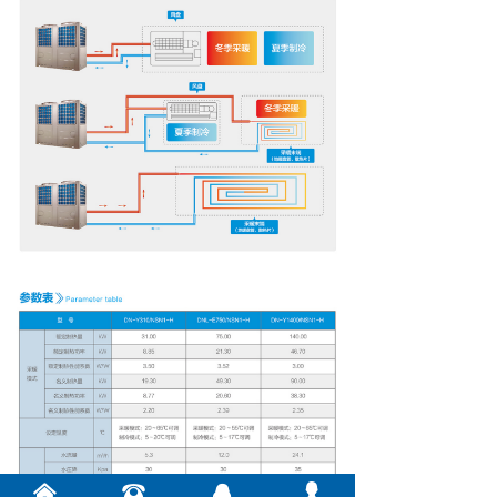
낀
뀰
뀩
넙