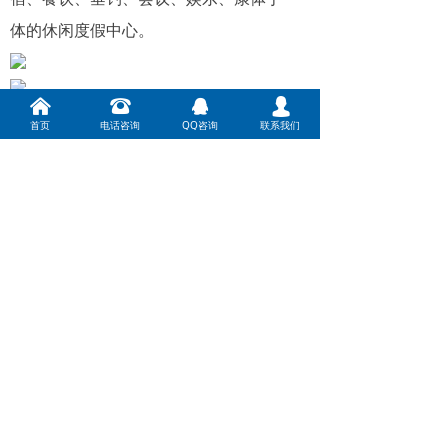
体的休闲度假中心。
낀
뀰
뀩
넙
首页
电话咨询
QQ咨询
联系我们
前一个：
北京昌平广电大厦
ꄴ
后一个：
万方商厦
ꄲ
北京润明制冷设备安装有限公司 版权所有
京ICP备10038153号
技术支持：
云梦网络
版权所有© 北京润明制冷科技有限公司