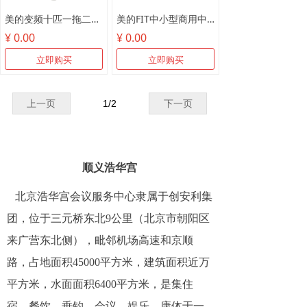
美的变频十匹一拖二MDV-250W/SN1-8R1
美的FIT中小型商用中央空调
¥ 0.00
¥ 0.00
立即购买
立即购买
上一页
1
/
2
下一页
顺义浩华宫
北京浩华宫会议服务中心隶属于创安利集
团，位于三元桥东北9公里（北京市朝阳区
来广营东北侧），毗邻机场高速和京顺
路，占地面积45000平方米，建筑面积近万
平方米，水面面积6400平方米，是集住
宿、餐饮、垂钓、会议、娱乐、康体于一