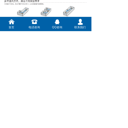
낀
뀰
뀩
넙
首页
电话咨询
QQ咨询
联系我们
前一个：
薄型风管机（天井式空调）
ꄴ
后一个：
无
ꄲ