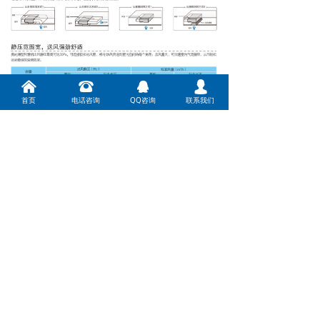
낀
뀰
뀩
넙
首页
电话咨询
QQ咨询
联系我们
前一个：
中高静压风管机（天井式空调）
ꄴ