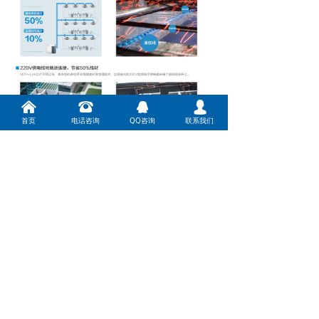
낀
뀰
뀩
넙
首页
电话咨询
QQ咨询
联系我们